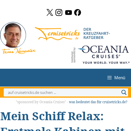
Zum
Inhalt
springen
Menü
"sponsored by Oceania Cruises" -
was bedeutet das für cruisetricks.de?
Mein Schiff Relax: