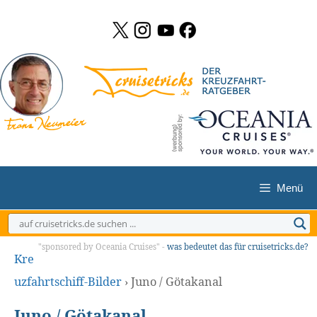
Zum
Inhalt
springen
Menü
"sponsored by Oceania Cruises" -
was bedeutet das für cruisetricks.de?
Kre
uzfahrtschiff-Bilder
›
Juno / Götakanal
Juno / Götakanal