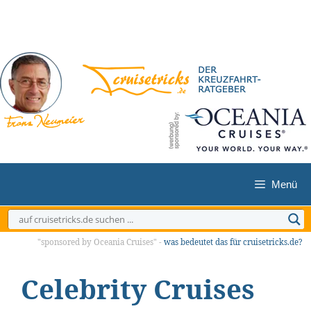
Zum
Inhalt
springen
Menü
"sponsored by Oceania Cruises" -
was bedeutet das für cruisetricks.de?
Celebrity Cruises