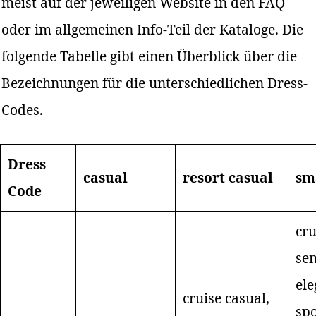
meist auf der jeweiligen Website in den FAQ
oder im allgemeinen Info-Teil der Kataloge. Die
folgende Tabelle gibt einen Überblick über die
Bezeichnungen für die unterschiedlichen Dress-
Codes.
Dress
casual
resort casual
sm
Code
cru
sem
ele
cruise casual,
spo