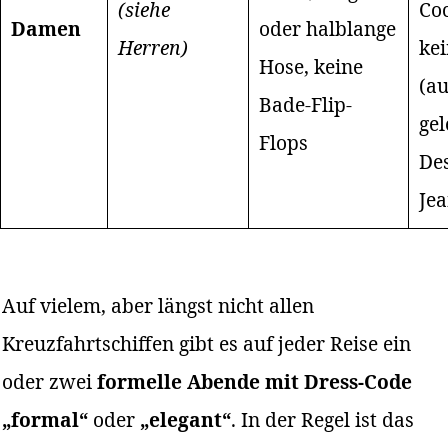
(siehe
Coc
Damen
oder halblange
Herren)
kei
Hose, keine
(a
Bade-Flip-
gel
Flops
Des
Jea
Auf vielem, aber längst nicht allen
Kreuzfahrtschiffen gibt es auf jeder Reise ein
oder zwei
formelle Abende mit Dress-Code
„formal“
oder
„elegant“
. In der Regel ist das