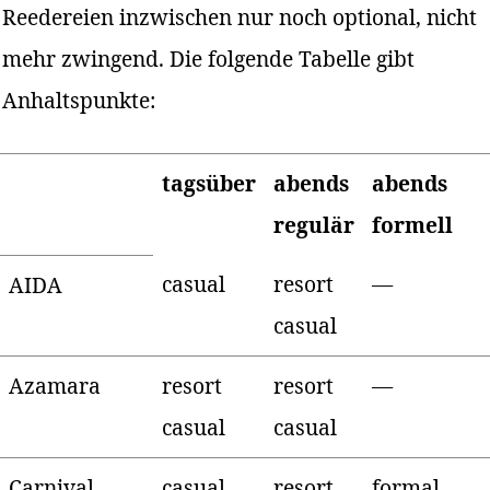
Reedereien inzwischen nur noch optional, nicht
mehr zwingend. Die folgende Tabelle gibt
Anhaltspunkte:
tagsüber
abends
abends
regulär
formell
casual
resort
—
AIDA
casual
Azamara
resort
resort
—
casual
casual
Carnival
casual
resort
formal