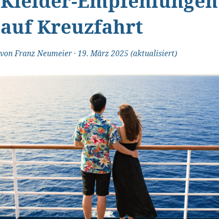
Kleider-Empfehlungen
auf Kreuzfahrt
von
Franz Neumeier
·
19. März 2025
(aktualisiert)