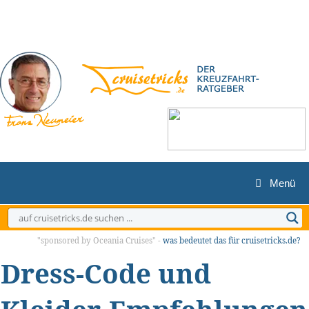
Zum
Inhalt
springen
Menü
"sponsored by Oceania Cruises" -
was bedeutet das für cruisetricks.de?
Dress-Code und