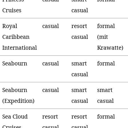
Cruises
casual
Royal
casual
resort
formal
Caribbean
casual
(mit
International
Krawatte)
Seabourn
casual
smart
formal
casual
Seabourn
casual
smart
smart
(Expedition)
casual
casual
Sea Cloud
resort
resort
formal
Cruises
casual
casual