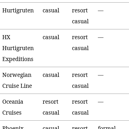
Hurtigruten
casual
resort
—
casual
HX
casual
resort
—
Hurtigruten
casual
Expeditions
Norwegian
casual
resort
—
Cruise Line
casual
Oceania
resort
resort
—
Cruises
casual
casual
Phoenix
casual
resort
formal