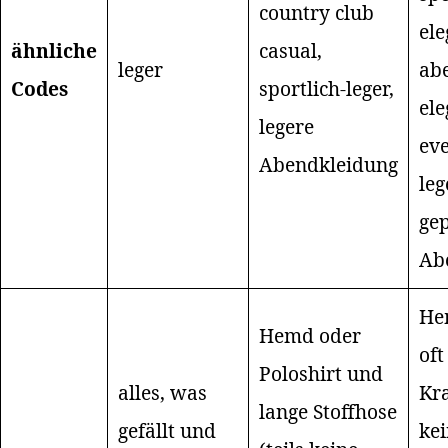
country club
ele
ähnliche
casual,
leger
ab
Codes
sportlich-leger,
ele
legere
eve
Abendkleidung
leg
gep
Ab
He
Hemd oder
oft
Poloshirt und
alles, was
Kr
lange Stoffhose
gefällt und
kei