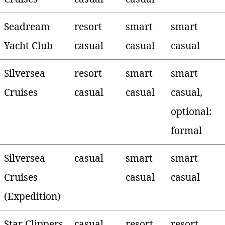
Seadream
resort
smart
smart
Yacht Club
casual
casual
casual
Silversea
resort
smart
smart
Cruises
casual
casual
casual,
optional:
formal
Silversea
casual
smart
smart
Cruises
casual
casual
(Expedition)
Star Clippers
casual
resort
resort