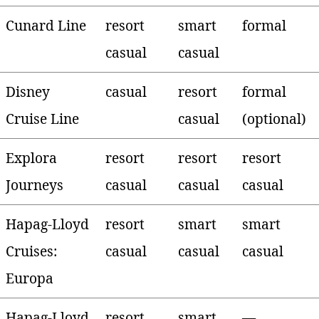
Cunard Line
resort
smart
formal
casual
casual
Disney
casual
resort
formal
Cruise Line
casual
(optional)
Explora
resort
resort
resort
Journeys
casual
casual
casual
Hapag-Lloyd
resort
smart
smart
Cruises:
casual
casual
casual
Europa
Hapag-Lloyd
resort
smart
—