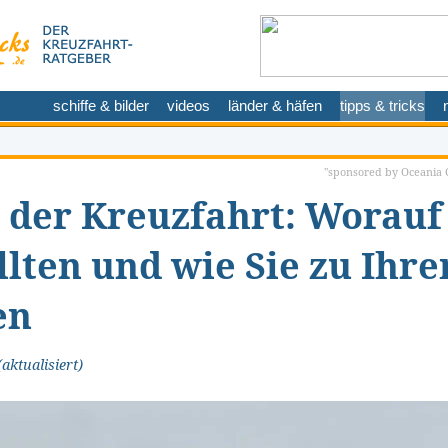
schiffe & bilder
videos
länder & häfen
tipps & tricks
"sponsored by Oceania C
n der Kreuzfahrt: Worauf
llten und wie Sie zu Ihr
en
aktualisiert)