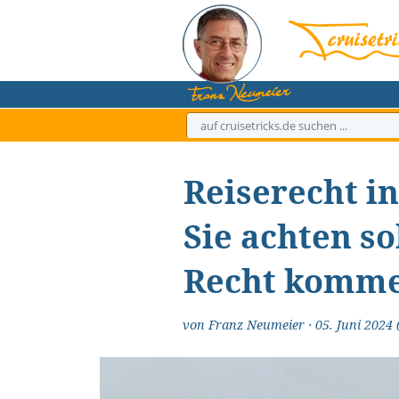
Zum
Inhalt
springen
Reiserecht i
Sie achten so
Recht komm
von
Franz Neumeier
·
05. Juni 2024
(