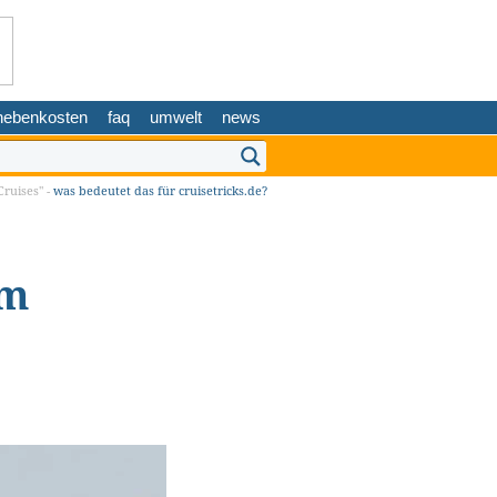
nebenkosten
faq
umwelt
news
ruises" -
was bedeutet das für cruisetricks.de?
em