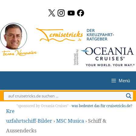
Zum
Inhalt
springen
Menü
"sponsored by Oceania Cruises" -
was bedeutet das für cruisetricks.de?
Kre
uzfahrtschiff-Bilder
›
MSC Musica
›
Schiff &
Aussendecks