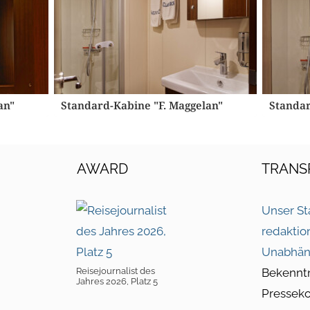
an"
Standard-Kabine "F. Maggelan"
Standar
AWARD
TRANS
Unser St
redaktio
Unabhän
Reisejournalist des
Bekennt
Jahres 2026, Platz 5
Pressek