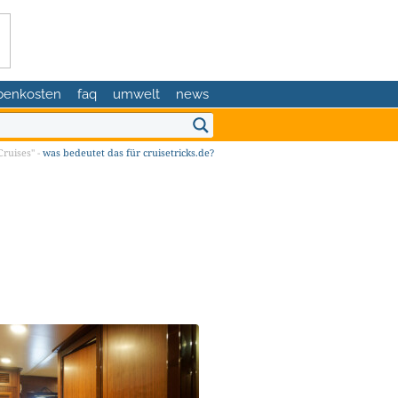
benkosten
faq
umwelt
news
ruises" -
was bedeutet das für cruisetricks.de?