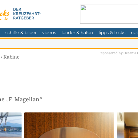
schiffe & bilder
videos
länder & häfen
tipps & tricks
ne
"sponsored by Oceania C
›
Kabine
ne „F. Magellan“