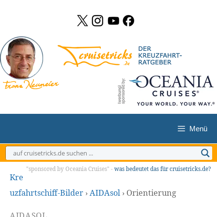
Zum
Inhalt
springen
Menü
"sponsored by Oceania Cruises" -
was bedeutet das für cruisetricks.de?
Kre
uzfahrtschiff-Bilder
›
AIDAsol
›
Orientierung
AIDASOL