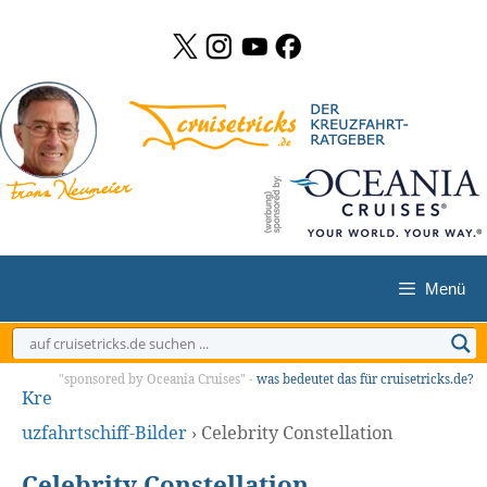
Zum
Inhalt
springen
Menü
"sponsored by Oceania Cruises" -
was bedeutet das für cruisetricks.de?
Kre
uzfahrtschiff-Bilder
›
Celebrity Constellation
Celebrity Constellation