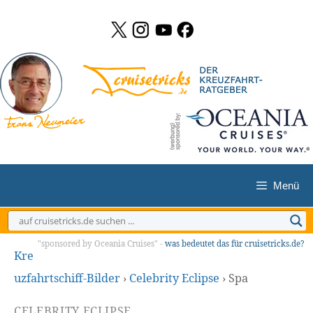
Zum
Inhalt
springen
Menü
"sponsored by Oceania Cruises" -
was bedeutet das für cruisetricks.de?
Kre
uzfahrtschiff-Bilder
›
Celebrity Eclipse
›
Spa
CELEBRITY ECLIPSE