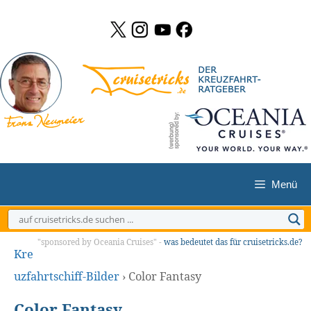
Zum
Inhalt
springen
Menü
"sponsored by Oceania Cruises" -
was bedeutet das für cruisetricks.de?
Kre
uzfahrtschiff-Bilder
›
Color Fantasy
Color Fantasy