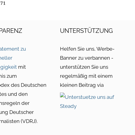
71
PARENZ
UNTERSTÜTZUNG
atement zu
Helfen Sie uns, Werbe-
neller
Banner zu verbannen -
gigkeit
mit
unterstützen Sie uns
nis zum
regelmäßig mit einem
odex des Deutschen
kleinen Beitrag via
tes und den
nsregeln der
ung Deutscher
rnalisten (VDRJ).