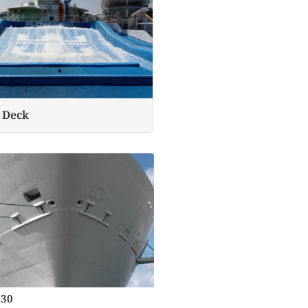
 Deck
30