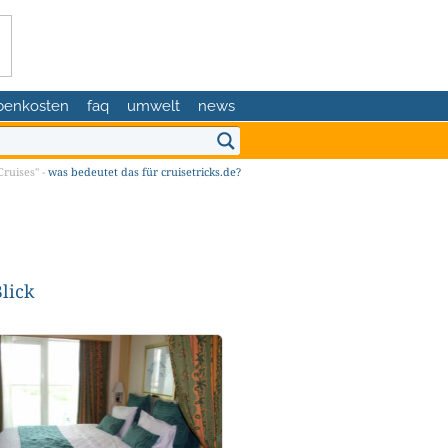
benkosten
faq
umwelt
news
ruises" -
was bedeutet das für cruisetricks.de?
lick