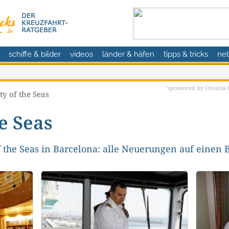
schiffe & bilder
videos
länder & häfen
tipps & tricks
ne
"sponsored by Oceania C
ty of the Seas
e Seas
f the Seas in Barcelona: alle Neuerungen auf einen B