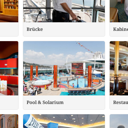
Brücke
Kabin
Pool & Solarium
Resta