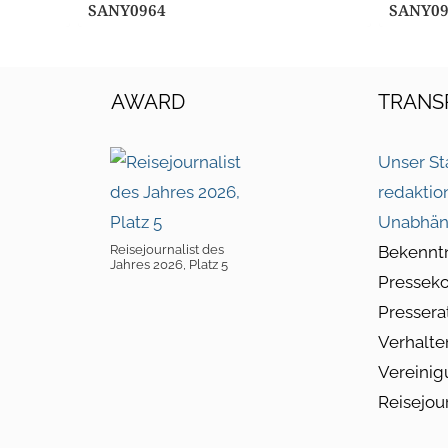
SANY0964
SANY09
AWARD
TRANS
Unser St
redaktio
Unabhän
Reisejournalist des
Bekennt
Jahres 2026, Platz 5
Pressek
Pressera
Verhalte
Vereinig
Reisejou