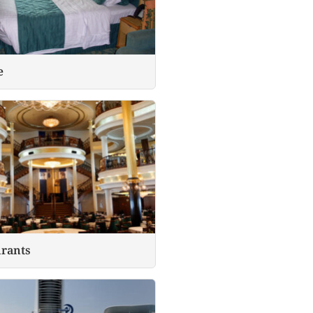
e
urants