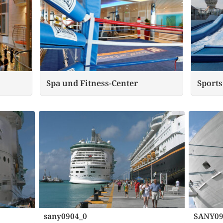
Spa und Fitness-Center
Sports
sany0904_0
SANY09