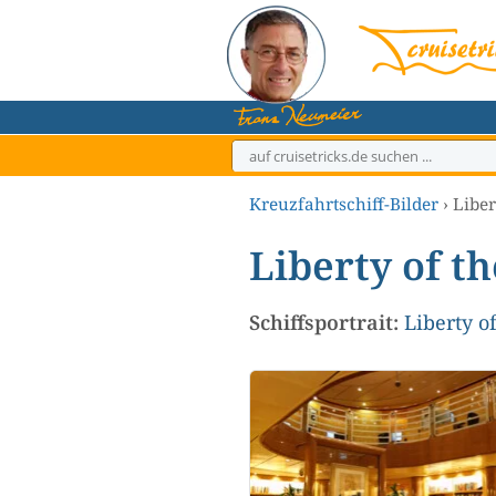
Zum
Inhalt
springen
Kreuzfahrtschiff-Bilder
›
Liber
Liberty of th
Schiffsportrait:
Liberty o