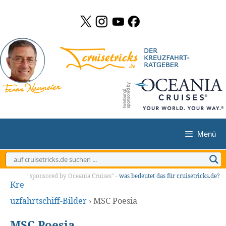
Zum
Inhalt
springen
Menü
"sponsored by Oceania Cruises" -
was bedeutet das für cruisetricks.de?
Kre
uzfahrtschiff-Bilder
›
MSC Poesia
MSC Poesia