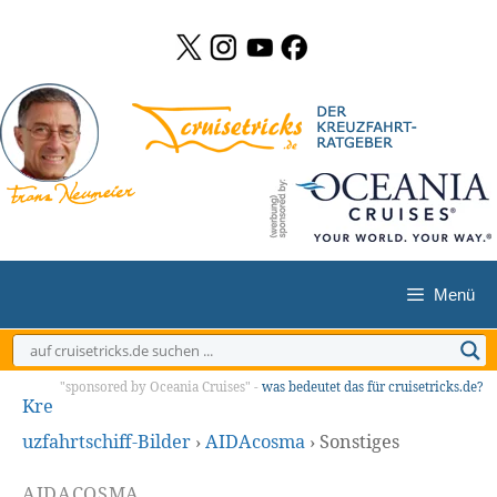
Zum
Inhalt
springen
Menü
"sponsored by Oceania Cruises" -
was bedeutet das für cruisetricks.de?
Kre
uzfahrtschiff-Bilder
›
AIDAcosma
›
Sonstiges
AIDACOSMA