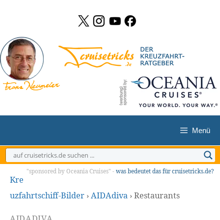
Zum
Inhalt
springen
Menü
"sponsored by Oceania Cruises" -
was bedeutet das für cruisetricks.de?
Kre
uzfahrtschiff-Bilder
›
AIDAdiva
›
Restaurants
AIDADIVA