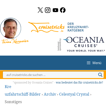
Zum
Inhalt
springen
Menü
"sponsored by Oceania Cruises" -
was bedeutet das für cruisetricks.de?
Kre
uzfahrtschiff-Bilder
›
Archiv
›
Celestyal Crystal
›
Sonstiges