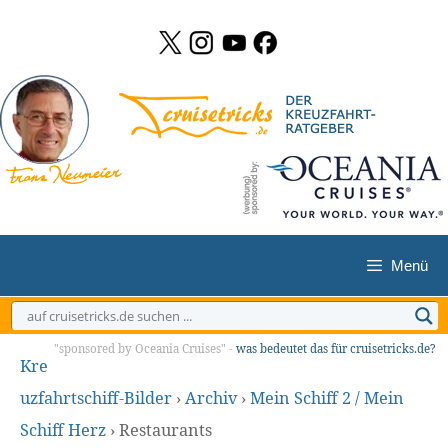
Zum
Inhalt
springen
Menü
"sponsored by Oceania Cruises" -
was bedeutet das für cruisetricks.de?
Kre
uzfahrtschiff-Bilder
›
Archiv
›
Mein Schiff 2 / Mein
Schiff Herz
›
Restaurants