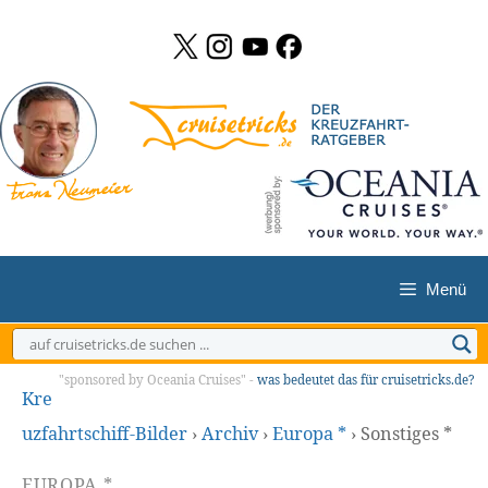
Zum
Inhalt
springen
Menü
"sponsored by Oceania Cruises" -
was bedeutet das für cruisetricks.de?
Kre
uzfahrtschiff-Bilder
›
Archiv
›
Europa *
›
Sonstiges *
EUROPA *