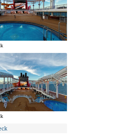
ck
ck