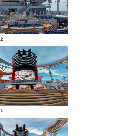
ck
ck