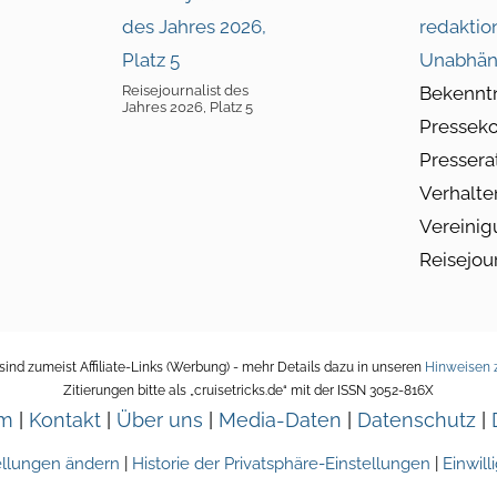
redaktio
Unabhän
Reisejournalist des
Bekennt
Jahres 2026, Platz 5
Pressek
Pressera
Verhalte
Vereinig
Reisejou
ind zumeist Affiliate-Links (Werbung) - mehr Details dazu in unseren
Hinweisen z
Zitierungen bitte als „cruisetricks.de“ mit der ISSN 3052-816X
um
|
Kontakt
|
Über uns
|
Media-Daten
|
Datenschutz
|
ellungen ändern
|
Historie der Privatsphäre-Einstellungen
|
Einwil