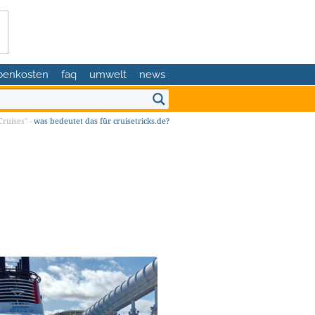
benkosten
faq
umwelt
news
ruises" -
was bedeutet das für cruisetricks.de?