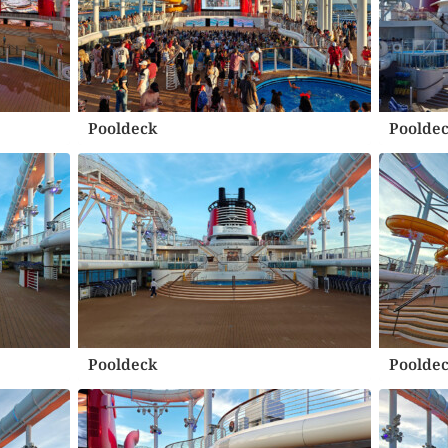
Pooldeck
Poolde
Pooldeck
Poolde