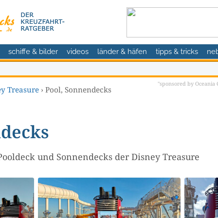
schiffe & bilder
videos
länder & häfen
tipps & tricks
ne
"sponsored by Oceania C
ey Treasure
›
Pool, Sonnendecks
ndecks
Pooldeck und Sonnendecks der Disney Treasure