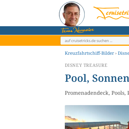
Zum
Inhalt
springen
Kreuzfahrtschiff-Bilder
›
Disn
DISNEY TREASURE
Pool, Sonne
Promenadendeck, Pools, 