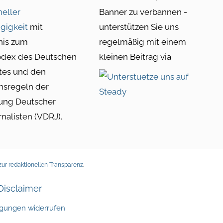
neller
Banner zu verbannen -
gigkeit
mit
unterstützen Sie uns
nis zum
regelmäßig mit einem
odex des Deutschen
kleinen Beitrag via
tes und den
nsregeln der
ung Deutscher
rnalisten (VDRJ).
ur redaktionellen Transparenz
.
Disclaimer
ligungen widerrufen