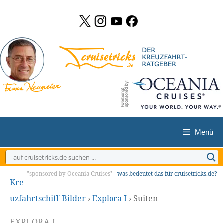
Zum
Inhalt
springen
Menü
"sponsored by Oceania Cruises" -
was bedeutet das für cruisetricks.de?
Kre
uzfahrtschiff-Bilder
›
Explora I
›
Suiten
EXPLORA I