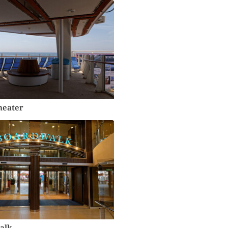
heater
alk