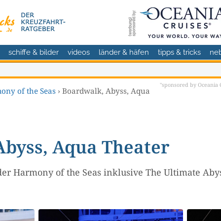
schiffe & bilder
videos
länder & häfen
tipps & tricks
ne
"sponsored by Oceania C
ony of the Seas
›
Boardwalk, Abyss, Aqua
Abyss, Aqua Theater
er Harmony of the Seas inklusive The Ultimate Aby