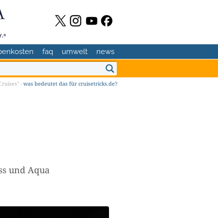
benkosten
faq
umwelt
news
ruises" -
was bedeutet das für cruisetricks.de?
ss und Aqua