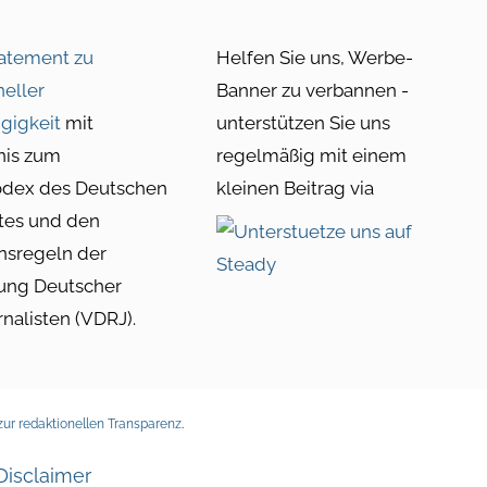
atement zu
Helfen Sie uns, Werbe-
neller
Banner zu verbannen -
gigkeit
mit
unterstützen Sie uns
nis zum
regelmäßig mit einem
odex des Deutschen
kleinen Beitrag via
tes und den
nsregeln der
ung Deutscher
rnalisten (VDRJ).
ur redaktionellen Transparenz
.
Disclaimer