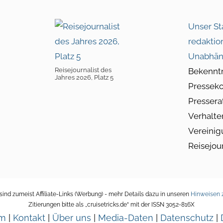
Unser St
redaktio
Unabhän
Reisejournalist des
Bekennt
Jahres 2026, Platz 5
Pressek
Pressera
Verhalte
Vereinig
Reisejou
ind zumeist Affiliate-Links (Werbung) - mehr Details dazu in unseren
Hinweisen z
Zitierungen bitte als „cruisetricks.de“ mit der ISSN 3052-816X
um
|
Kontakt
|
Über uns
|
Media-Daten
|
Datenschutz
|