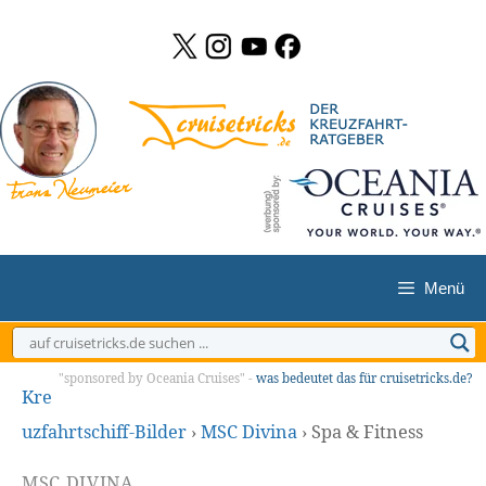
Zum
Inhalt
springen
Menü
"sponsored by Oceania Cruises" -
was bedeutet das für cruisetricks.de?
Kre
uzfahrtschiff-Bilder
›
MSC Divina
›
Spa & Fitness
MSC DIVINA