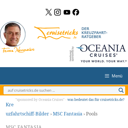
Zum
Inhalt
springen
Menü
"sponsored by Oceania Cruises" -
was bedeutet das für cruisetricks.de?
Kre
uzfahrtschiff-Bilder
›
MSC Fantasia
›
Pools
MSC FANTASIA