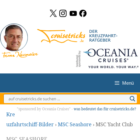
Zum
Inhalt
springen
Menü
"sponsored by Oceania Cruises" -
was bedeutet das für cruisetricks.de?
Kre
uzfahrtschiff-Bilder
›
MSC Seashore
›
MSC Yacht Club
MSC SEASHORE