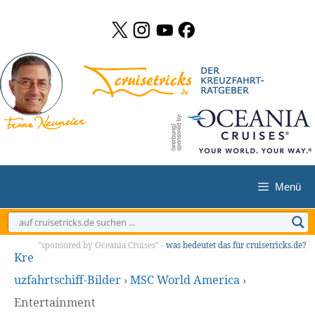
Zum
Inhalt
springen
Menü
"sponsored by Oceania Cruises" -
was bedeutet das für cruisetricks.de?
Kre
uzfahrtschiff-Bilder
›
MSC World America
›
Entertainment