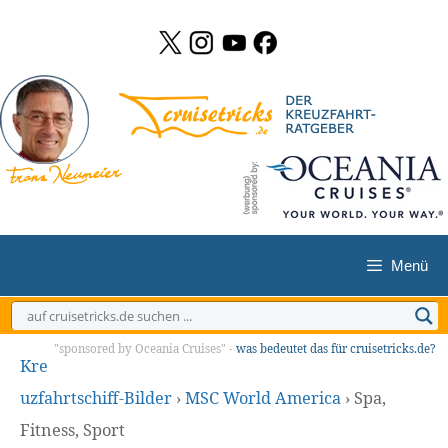
Zum
Inhalt
springen
Menü
"sponsored by Oceania Cruises" -
was bedeutet das für cruisetricks.de?
Kre
uzfahrtschiff-Bilder
›
MSC World America
›
Spa,
Fitness, Sport