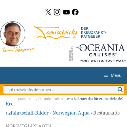
Zum
Inhalt
springen
Menü
"sponsored by Oceania Cruises" -
was bedeutet das für cruisetricks.de?
Kre
uzfahrtschiff-Bilder
›
Norwegian Aqua
›
Restaurants
NORWEGIAN AQUA