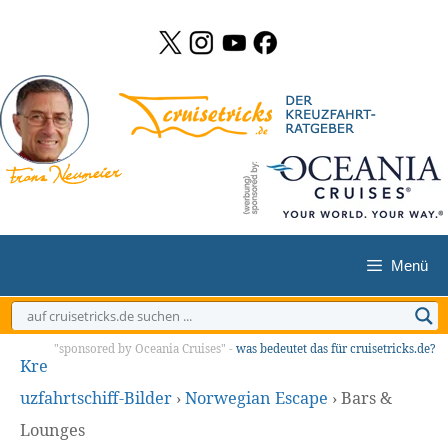
Zum
Inhalt
springen
Menü
"sponsored by Oceania Cruises" -
was bedeutet das für cruisetricks.de?
Kre
uzfahrtschiff-Bilder
›
Norwegian Escape
›
Bars &
Lounges