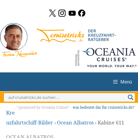
Zum
Inhalt
springen
Menü
"sponsored by Oceania Cruises" -
was bedeutet das für cruisetricks.de?
Kre
uzfahrtschiff-Bilder
›
Ocean Albatros
›
Kabine 611
OCEAN ALBATROS