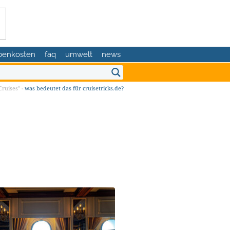
benkosten
faq
umwelt
news
ruises" -
was bedeutet das für cruisetricks.de?