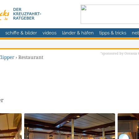
schiffe & bilder
videos
länder & häfen
tipps & tricks
ne
"sponsored by Oceania C
Clipper
›
Restaurant
er