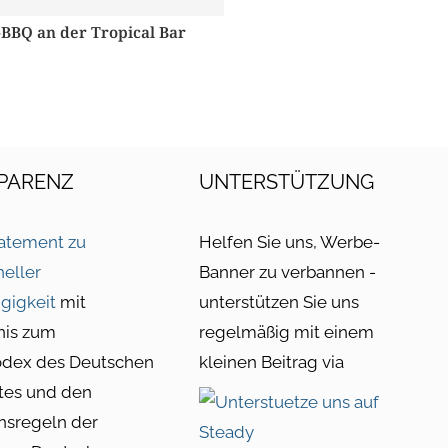
-BBQ an der Tropical Bar
PARENZ
UNTERSTÜTZUNG
atement zu
Helfen Sie uns, Werbe-
neller
Banner zu verbannen -
gigkeit
mit
unterstützen Sie uns
nis zum
regelmäßig mit einem
odex des Deutschen
kleinen Beitrag via
tes und den
nsregeln der