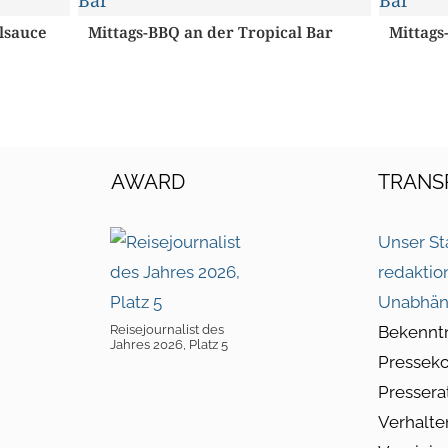
lsauce
Mittags-BBQ an der Tropical Bar
Mittags
AWARD
TRANS
Unser St
redaktio
Unabhän
Reisejournalist des
Bekennt
Jahres 2026, Platz 5
Pressek
Pressera
Verhalte