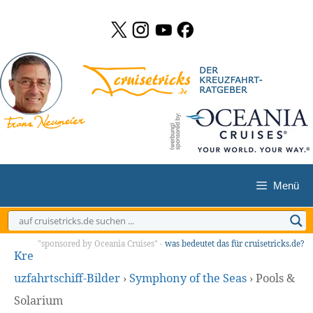
Zum
Inhalt
springen
Menü
"sponsored by Oceania Cruises" -
was bedeutet das für cruisetricks.de?
Kre
uzfahrtschiff-Bilder
›
Symphony of the Seas
›
Pools &
Solarium