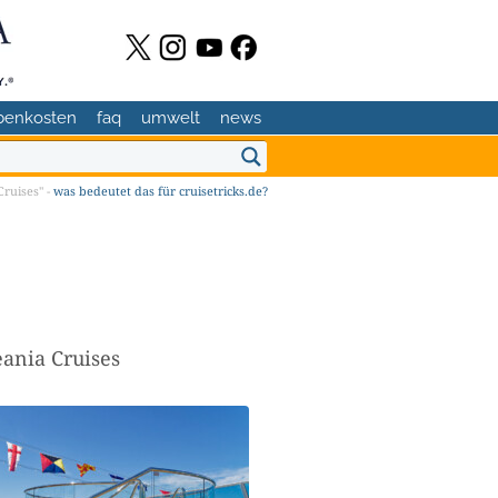
benkosten
faq
umwelt
news
ruises" -
was bedeutet das für cruisetricks.de?
eania Cruises