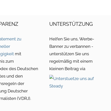
PARENZ
UNTERSTÜTZUNG
atement zu
Helfen Sie uns, Werbe-
neller
Banner zu verbannen -
gigkeit
mit
unterstützen Sie uns
nis zum
regelmäßig mit einem
odex des Deutschen
kleinen Beitrag via
tes und den
nsregeln der
ung Deutscher
rnalisten (VDRJ).