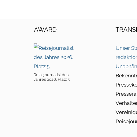
AWARD
TRANS
Unser St
redaktio
Unabhän
Reisejournalist des
Bekennt
Jahres 2026, Platz 5
Pressek
Pressera
Verhalte
Vereinig
Reisejou