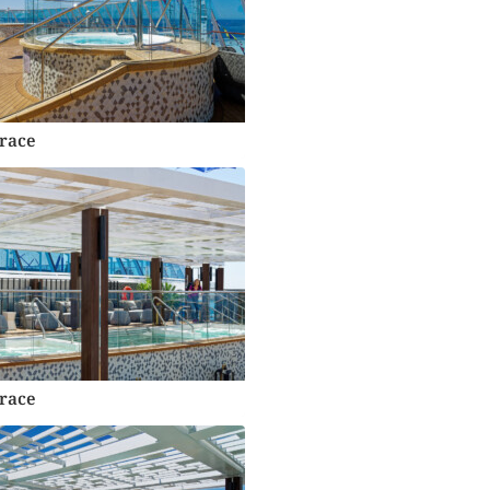
race
race