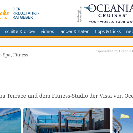
schiffe & bilder
videos
länder & häfen
tipps & tricks
ne
"sponsored by Oceania C
›
Spa, Fitness
pa Terrace und dem Fitness-Studio der Vista von Oc