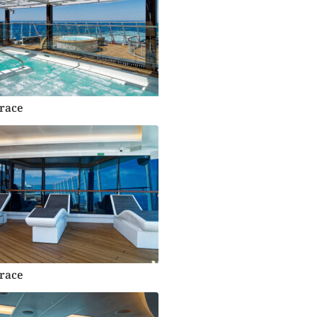
race
race