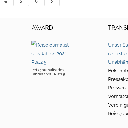
›
4
5
6
AWARD
TRANS
Unser St
redaktio
Unabhän
Reisejournalist des
Bekennt
Jahres 2026, Platz 5
Pressek
Pressera
Verhalte
Vereinig
Reisejou