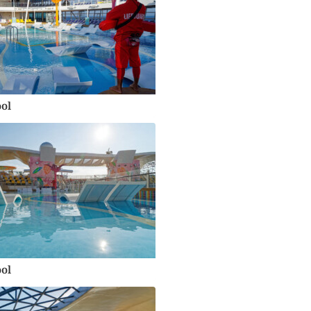
ol
ol