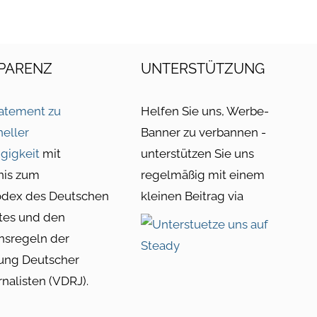
PARENZ
UNTERSTÜTZUNG
atement zu
Helfen Sie uns, Werbe-
neller
Banner zu verbannen -
gigkeit
mit
unterstützen Sie uns
nis zum
regelmäßig mit einem
odex des Deutschen
kleinen Beitrag via
tes und den
nsregeln der
ung Deutscher
rnalisten (VDRJ).