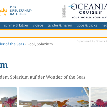
schiffe & bilder
videos
länder & häfen
tipps & tricks
ne
"sponsored by Oceania C
r of the Seas
›
Pool, Solarium
um
 dem Solarium auf der Wonder of the Seas