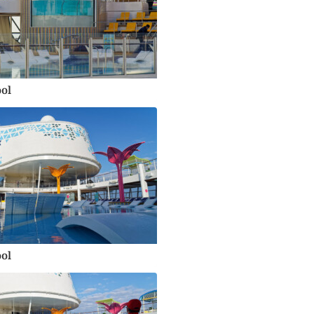
ol
ol