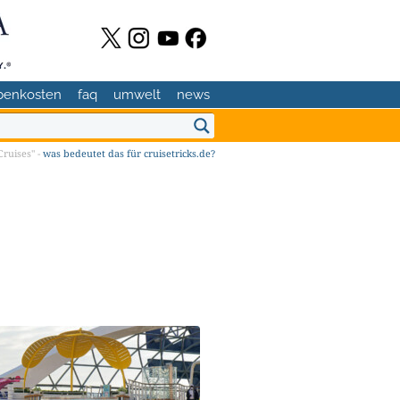
benkosten
faq
umwelt
news
ruises" -
was bedeutet das für cruisetricks.de?