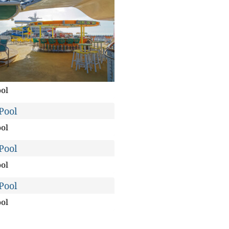
ol
ol
ol
ol