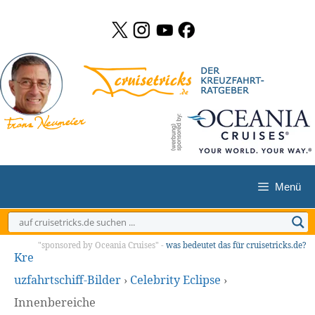
Zum
Inhalt
springen
Menü
"sponsored by Oceania Cruises" -
was bedeutet das für cruisetricks.de?
Kre
uzfahrtschiff-Bilder
›
Celebrity Eclipse
›
Innenbereiche