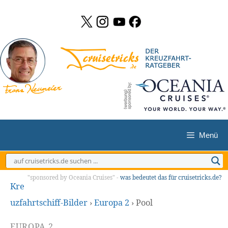
Zum
Inhalt
springen
Menü
"sponsored by Oceania Cruises" -
was bedeutet das für cruisetricks.de?
Kre
uzfahrtschiff-Bilder
›
Europa 2
›
Pool
EUROPA 2