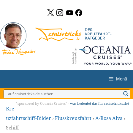
Zum
Inhalt
springen
Menü
"sponsored by Oceania Cruises" -
was bedeutet das für cruisetricks.de?
Kre
uzfahrtschiff-Bilder
›
Flusskreuzfahrt
›
A-Rosa Alva
›
Schiff