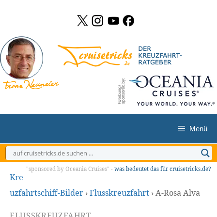
Zum
Inhalt
springen
Menü
"sponsored by Oceania Cruises" -
was bedeutet das für cruisetricks.de?
Kre
uzfahrtschiff-Bilder
›
Flusskreuzfahrt
›
A-Rosa Alva
FLUSSKREUZFAHRT