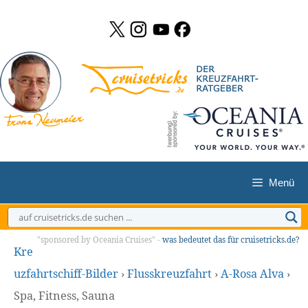
Zum
Inhalt
springen
Menü
"sponsored by Oceania Cruises" -
was bedeutet das für cruisetricks.de?
Kre
uzfahrtschiff-Bilder
›
Flusskreuzfahrt
›
A-Rosa Alva
›
Spa, Fitness, Sauna