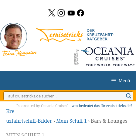
Zum
Inhalt
springen
Menü
"sponsored by Oceania Cruises" -
was bedeutet das für cruisetricks.de?
Kre
uzfahrtschiff-Bilder
›
Mein Schiff 1
›
Bars & Lounges
MEIN SCHIFF 1