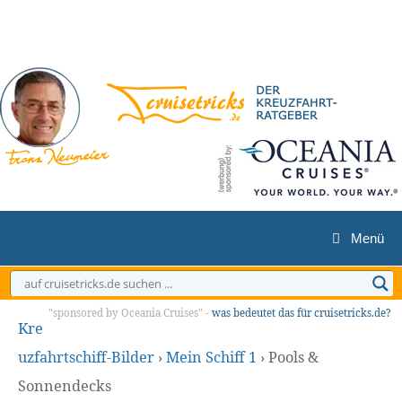
Zum
Inhalt
springen
Menü
"sponsored by Oceania Cruises" -
was bedeutet das für cruisetricks.de?
Kre
uzfahrtschiff-Bilder
›
Mein Schiff 1
›
Pools &
Sonnendecks