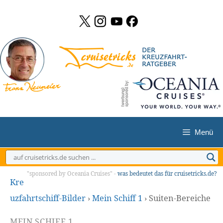
Zum
Inhalt
springen
Menü
"sponsored by Oceania Cruises" -
was bedeutet das für cruisetricks.de?
Kre
uzfahrtschiff-Bilder
›
Mein Schiff 1
›
Suiten-Bereiche
MEIN SCHIFF 1