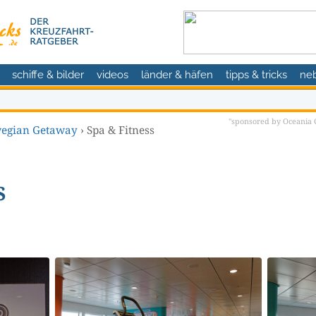
schiffe & bilder
videos
länder & häfen
tipps & tricks
ne
"sponsored by Oceania C
egian Getaway
›
Spa & Fitness
s