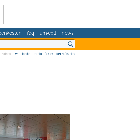
benkosten
faq
umwelt
news
ruises" -
was bedeutet das für cruisetricks.de?