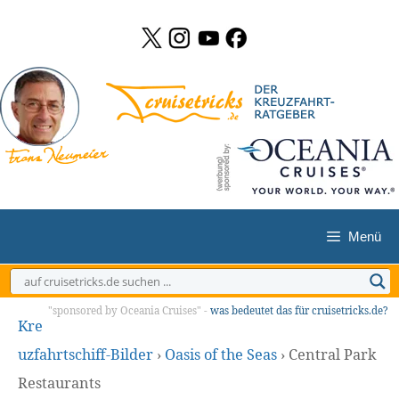
Zum
Inhalt
springen
Menü
"sponsored by Oceania Cruises" -
was bedeutet das für cruisetricks.de?
Kre
uzfahrtschiff-Bilder
›
Oasis of the Seas
›
Central Park
Restaurants