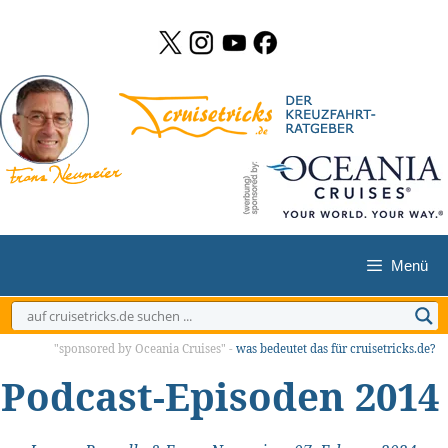
Zum
Inhalt
springen
Menü
"sponsored by Oceania Cruises" -
was bedeutet das für cruisetricks.de?
Podcast-Episoden 2014