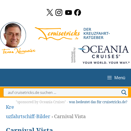
Zum
Inhalt
springen
Menü
"sponsored by Oceania Cruises" -
was bedeutet das für cruisetricks.de?
Kre
uzfahrtschiff-Bilder
›
Carnival Vista
Carnival Vista