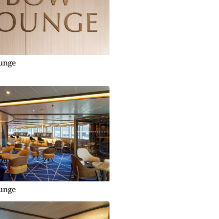
unge
unge