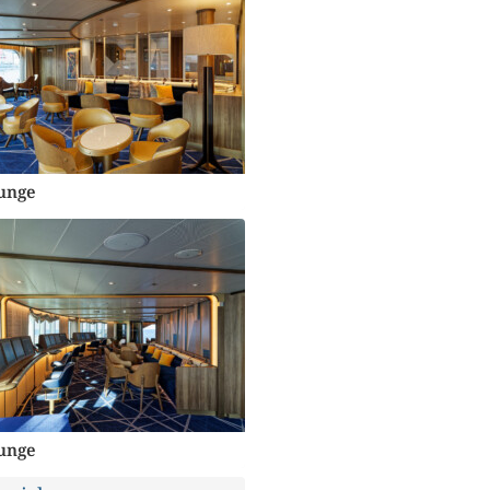
unge
unge