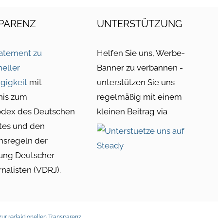
PARENZ
UNTERSTÜTZUNG
atement zu
Helfen Sie uns, Werbe-
neller
Banner zu verbannen -
gigkeit
mit
unterstützen Sie uns
nis zum
regelmäßig mit einem
odex des Deutschen
kleinen Beitrag via
tes und den
nsregeln der
ung Deutscher
rnalisten (VDRJ).
ur redaktionellen Transparenz
.