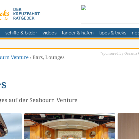
schiffe & bilder
videos
länder & häfen
tipps & tricks
ne
"sponsored by Oceania C
ourn Venture
›
Bars, Lounges
es
ges auf der Seabourn Venture