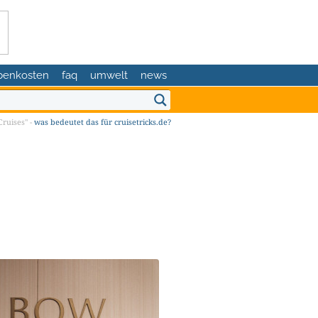
benkosten
faq
umwelt
news
ruises" -
was bedeutet das für cruisetricks.de?