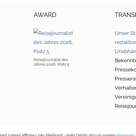
AWARD
TRANS
Unser St
redaktio
Unabhän
Reisejournalist des
Bekennt
Jahres 2026, Platz 5
Pressek
Pressera
Verhalte
Vereinig
Reisejou
ind zumeist Affiliate-Links (Werbung) - mehr Details dazu in unseren
Hinweisen z