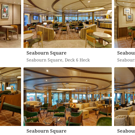
Seabourn Square
Seabou
Seabourn Square, Deck 6 Heck
Seabour
Seabourn Square
Seabou