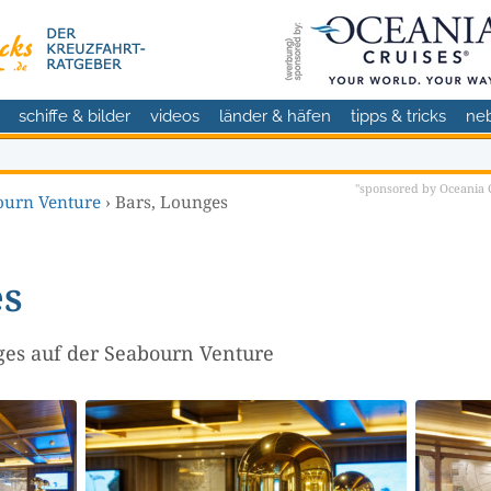
schiffe & bilder
videos
länder & häfen
tipps & tricks
ne
"sponsored by Oceania C
ourn Venture
›
Bars, Lounges
es
ges auf der Seabourn Venture