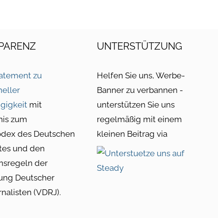
PARENZ
UNTERSTÜTZUNG
atement zu
Helfen Sie uns, Werbe-
neller
Banner zu verbannen -
gigkeit
mit
unterstützen Sie uns
nis zum
regelmäßig mit einem
odex des Deutschen
kleinen Beitrag via
tes und den
nsregeln der
ung Deutscher
rnalisten (VDRJ).