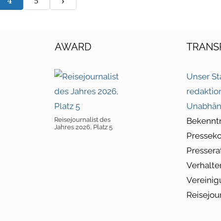
›
4
5
AWARD
TRANS
Unser St
redaktio
Unabhän
Reisejournalist des
Bekennt
Jahres 2026, Platz 5
Pressek
Pressera
Verhalte
Vereinig
Reisejou