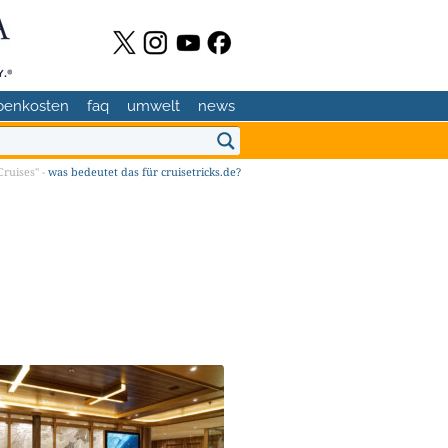
benkosten
faq
umwelt
news
ruises" -
was bedeutet das für cruisetricks.de?