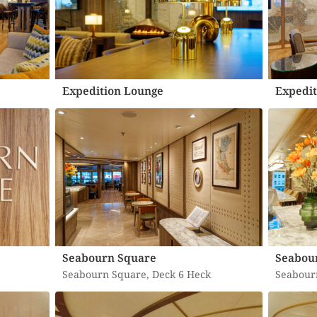
Expedition Lounge
Expedit
Seabourn Square
Seabou
Seabourn Square, Deck 6 Heck
Seabour