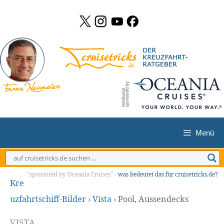
Zum
Inhalt
springen
Menü
"sponsored by Oceania Cruises" -
was bedeutet das für cruisetricks.de?
Kre
uzfahrtschiff-Bilder
›
Vista
›
Pool, Aussendecks
VISTA