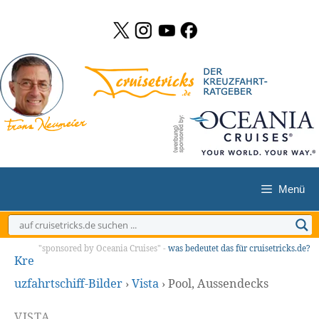
Zum
Inhalt
springen
Menü
"sponsored by Oceania Cruises" -
was bedeutet das für cruisetricks.de?
Kre
uzfahrtschiff-Bilder
›
Vista
›
Pool, Aussendecks
VISTA