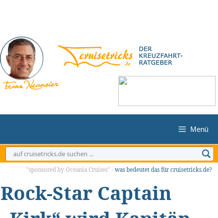
Zum
Inhalt
springen
Menü
"sponsored by Oceania Cruises" -
was bedeutet das für cruisetricks.de?
Rock-Star Captain